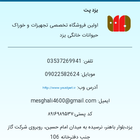
یزد پت
اولین فروشگاه تخصصی تجهیزات و خوراک
حیوانات خانگی یزد
تلفن: 03537269941
موبایل: 09022582624
آدرس وب:
http://www.yazdpet.ir
ایمیل: mesghali4600@gmail.com
کد پستی:۸۹۱۶۹۸۹۵۳۷
یزد،بلوار باهنر، نرسیده به میدان امام حسین، روبروی شرکت گاز
جنب دفترخانه 106