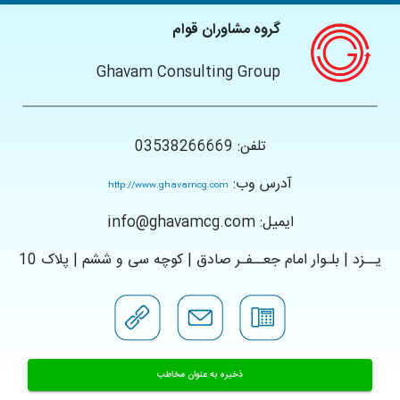
گروه مشاوران قوام
Ghavam Consulting Group
تلفن: 03538266669
آدرس وب:
http://www.ghavamcg.com
ایمیل: info@ghavamcg.com
یــزد | بلـوار امام جعــفـر صادق | کوچه سی و ششم | پلاک 10
ذخیره به عنوان مخاطب