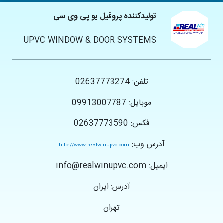
تولیدکننده پروفیل یو پی وی سی
UPVC WINDOW & DOOR SYSTEMS
تلفن: 02637773274
موبایل: 09913007787
فکس: 02637773590
آدرس وب:
http://www.realwinupvc.com
ایمیل: info@realwinupvc.com
آدرس: ایران
تهران