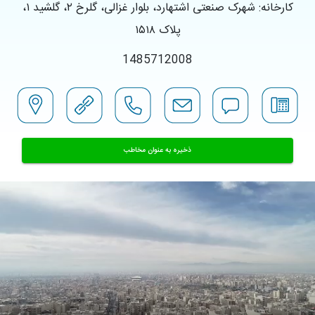
کارخانه: شهرک صنعتی اشتهارد، بلوار غزالی، گلرخ ۲، گلشید ۱،
پلاک ۱۵۱۸
1485712008
ذخیره به عنوان مخاطب