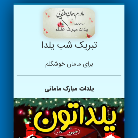
تبریک شب یلدا
برای مامان خوشگلم
یلدات مبارک مامانی