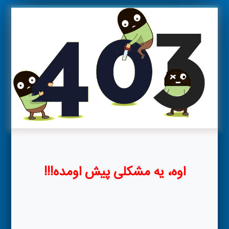
اوه، یه مشکلی پیش اومده!!!