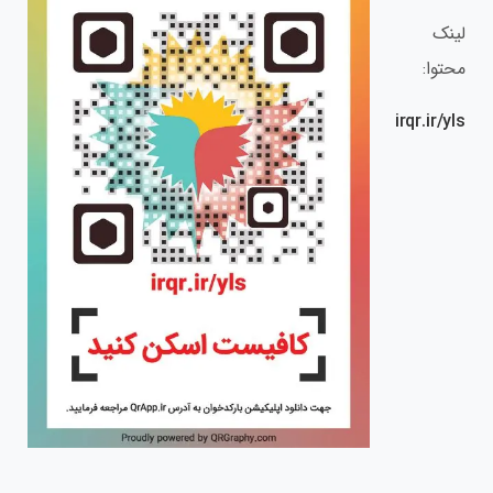
لینک
محتوا:
irqr.ir/yls