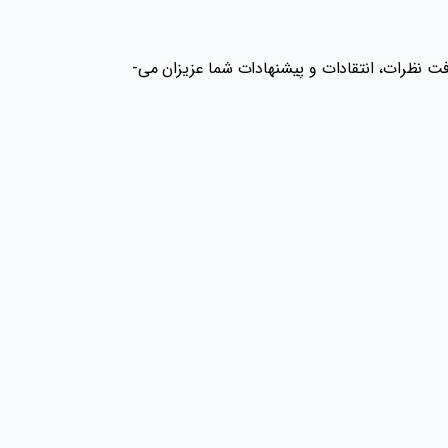
اگر ایرادی را در سایت مشاهده نمودید یا احساس می ­کنید تخلفی رخ داده لطفا به ما اطلاع دهید، ما همواره آماده­ ی دریافت نظرات، انتقادات و پیشنهادات شما عزیزان می­