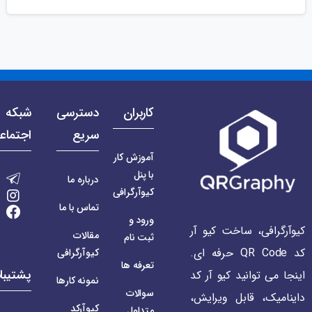
کاربران
دسترسی
شبکه 
سریع
اجتماع
آموزش کار
با پنل
درباره ما
کیوآرگرافی
تماس با ما
ورود و
کیوآرگرافی، ساخت کیو آر
مقالات
ثبت نام
کد QR Code حرفه ای.
کیوآرگرافی
تعرفه ها
پشتیبا
اینجا می توانید کیو آر کد
نمونه کارها
سوالات
داینامیک، قابل ویرایش،
کیوآرکد
متداول