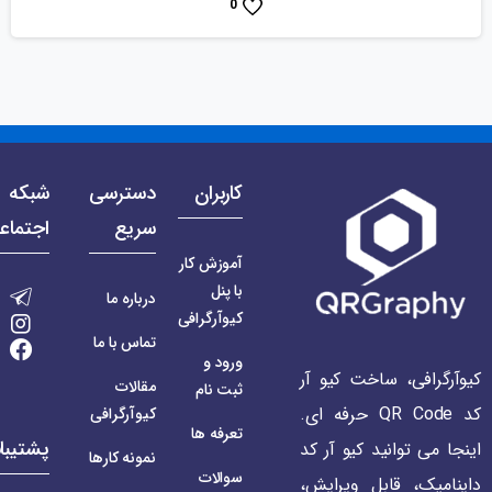
0
کاربران
دسترسی
شبکه 
سریع
اجتماع
آموزش کار
با پنل
درباره ما
کیوآرگرافی
تماس با ما
ورود و
کیوآرگرافی، ساخت کیو آر
مقالات
ثبت نام
کد QR Code حرفه ای.
کیوآرگرافی
تعرفه ها
پشتیبا
اینجا می توانید کیو آر کد
نمونه کارها
سوالات
داینامیک، قابل ویرایش،