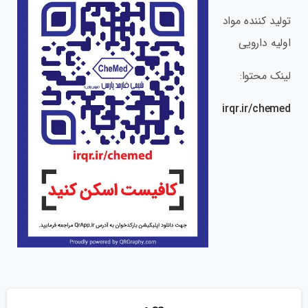
تولید کننده مواد
اولیه دارویی
لینک محتوا:
irqr.ir/chemed