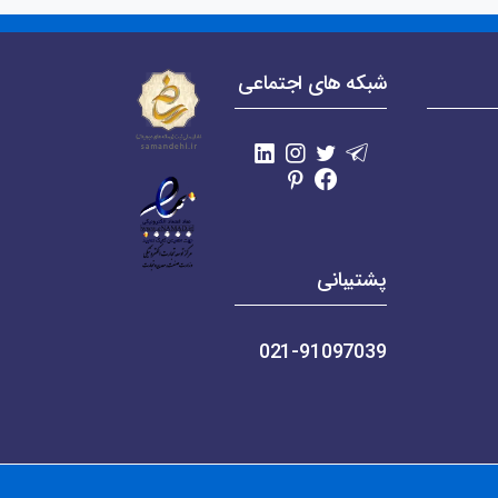
شبکه های اجتماعی
پشتیبانی
021-91097039