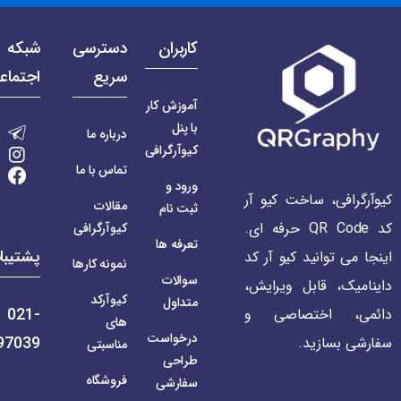
کاربران
دسترسی
شبکه 
سریع
اجتماع
آموزش کار
با پنل
درباره ما
کیوآرگرافی
تماس با ما
ورود و
کیوآرگرافی، ساخت کیو آر
مقالات
ثبت نام
کد QR Code حرفه ای.
کیوآرگرافی
تعرفه ها
پشتیبا
اینجا می توانید کیو آر کد
نمونه کارها
سوالات
داینامیک، قابل ویرایش،
کیوآرکد
متداول
021-
دائمی، اختصاصی و
های
درخواست
97039
سفارشی بسازید.
مناسبتی
طراحی
فروشگاه
سفارشی