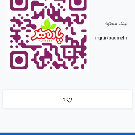
لینک محتوا:
irqr.ir/padmehr
1