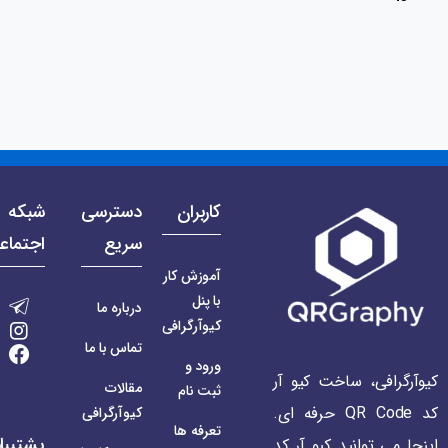
کاربران
دسترسی
شبکه 
سریع
اجتماع
آموزش کار
با پنل
درباره ما
کیوآرگرافی
تماس با ما
ورود و
کیوآرگرافی، ساخت کیو آر
مقالات
ثبت نام
کد QR Code حرفه ای.
کیوآرگرافی
تعرفه ها
پشتیبا
اینجا می توانید کیو آر کد