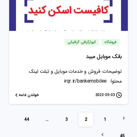
فروشگاه
کیوآرگرافی گرافیکی
بانک موبایل میبد
توضیحات: فروش و خدمات موبایل و تبلت لینک
محتوا: irqr.ir/bankemobilee
خواندن ادامه
2023-05-03
44
…
3
2
1
45