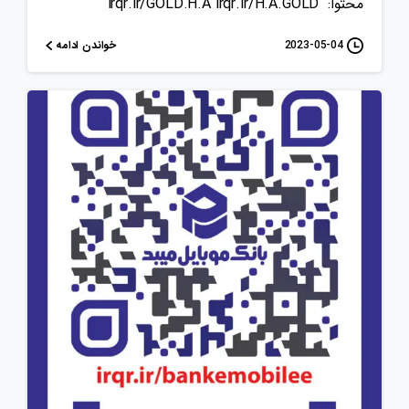
محتوا: irqr.ir/GOLD.H.A irqr.ir/H.A.GOLD
خواندن ادامه
2023-05-04