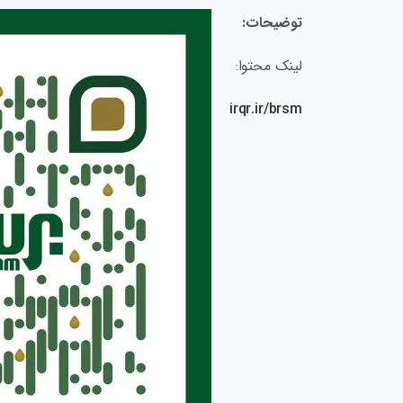
توضیحات:
لینک محتوا:
irqr.ir/brsm