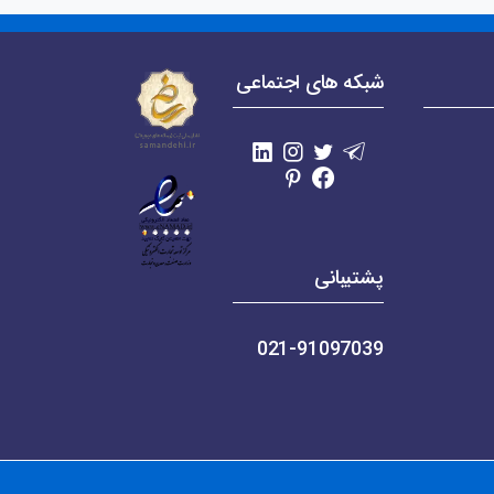
شبکه های اجتماعی
پشتیبانی
021-91097039