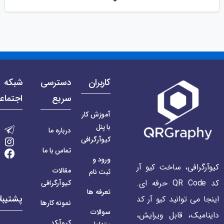
کاربران
دسترسی
شبکه 
سریع
اجتماع
آموزش کار
با پنل
درباره ما
کیوآرگرافی
تماس با ما
ورود و
کیوآرگرافی، ساخت کیو آر
مقالات
ثبت نام
کد QR Code حرفه ای.
کیوآرگرافی
تعرفه ها
پشتیبا
اینجا می توانید کیو آر کد
نمونه کارها
سوالات
داینامیک، قابل ویرایش،
کیوآرکد