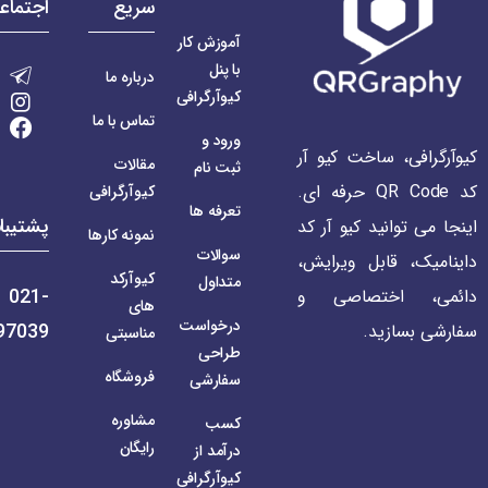
سریع
اجتماع
آموزش کار
با پنل
درباره ما
کیوآرگرافی
تماس با ما
ورود و
کیوآرگرافی، ساخت کیو آر
مقالات
ثبت نام
کد QR Code حرفه ای.
کیوآرگرافی
تعرفه ها
پشتیبا
اینجا می توانید کیو آر کد
نمونه کارها
سوالات
داینامیک، قابل ویرایش،
کیوآرکد
متداول
021-
دائمی، اختصاصی و
های
درخواست
97039
سفارشی بسازید.
مناسبتی
طراحی
فروشگاه
سفارشی
مشاوره
کسب
رایگان
درآمد از
کیوآرگرافی