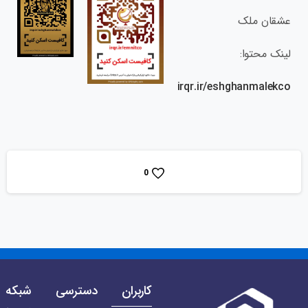
عشقان‌ ملک
لینک محتوا:
irqr.ir/eshghanmalekco
0
کاربران
دسترسی
شبکه 