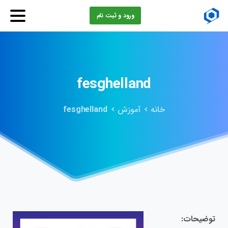
ورود و ثبت نام
fesghelland
خانه
آموزش
fesghelland
توضیحات: