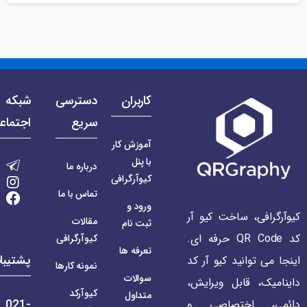
کاربران
دسترسی
شبکه 
سریع
اجتماع
آموزش کار
با پنل
درباره ما
کیوآرگرافی
تماس با ما
ورود و
کیوآرگرافی، ساخت کیو آر
مقالات
ثبت نام
کد QR Code حرفه ای.
کیوآرگرافی
تعرفه ها
پشتیبا
اینجا می توانید کیو آر کد
نمونه کارها
سوالات
داینامیک، قابل ویرایش،
کیوآرکد
متداول
021-
دائمی، اختصاصی و