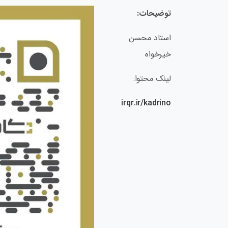
توضیحات:
استاد محسن
خیرخواه
لینک محتوا:
irqr.ir/kadrino