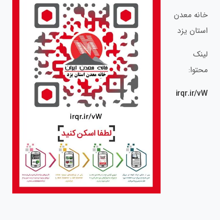
خانه معدن
استان یزد
لینک
محتوا:
irqr.ir/vW