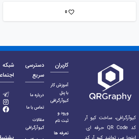
0
کاربران
دسترسی
شبکه 
سریع
اجتماع
آموزش کار
با پنل
درباره ما
کیوآرگرافی
تماس با ما
ورود و
کیوآرگرافی، ساخت کیو آر
مقالات
ثبت نام
کد QR Code حرفه ای.
کیوآرگرافی
تعرفه ها
پشتیبا
اینجا می توانید کیو آر کد