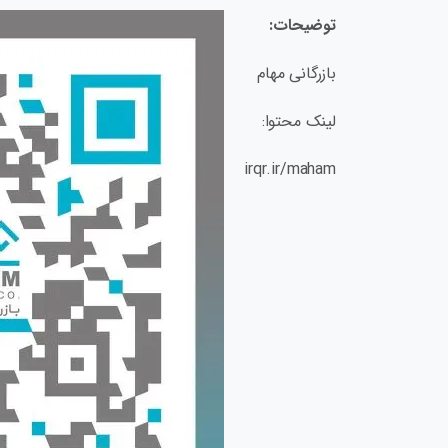
توضیحات:
بازرگانی مهام
لینک محتوا:
irqr.ir/maham