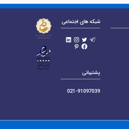
شبکه های اجتماعی
پشتیبانی
021-91097039