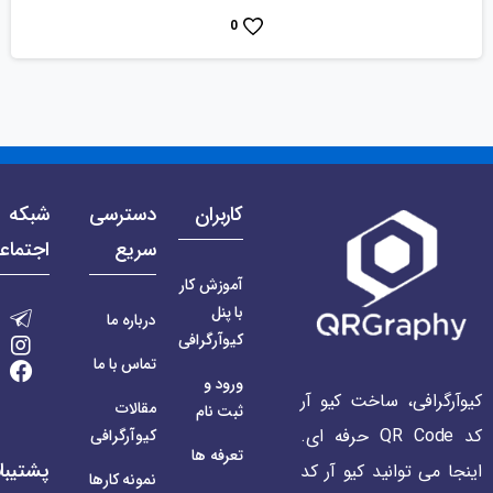
0
کاربران
دسترسی
شبکه 
سریع
اجتماع
آموزش کار
با پنل
درباره ما
کیوآرگرافی
تماس با ما
ورود و
کیوآرگرافی، ساخت کیو آر
مقالات
ثبت نام
کد QR Code حرفه ای.
کیوآرگرافی
تعرفه ها
پشتیبا
اینجا می توانید کیو آر کد
نمونه کارها