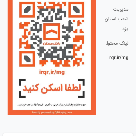
مدیریت
شعب استان
یزد
لینک محتوا:
irqr.ir/mg