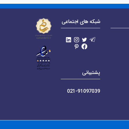
شبکه های اجتماعی
پشتیبانی
021-91097039