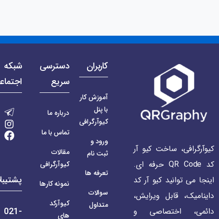
کاربران
دسترسی
شبکه 
سریع
اجتماع
آموزش کار
با پنل
درباره ما
کیوآرگرافی
تماس با ما
ورود و
کیوآرگرافی، ساخت کیو آر
مقالات
ثبت نام
کد QR Code حرفه ای.
کیوآرگرافی
تعرفه ها
پشتیبا
اینجا می توانید کیو آر کد
نمونه کارها
سوالات
داینامیک، قابل ویرایش،
کیوآرکد
متداول
021-
دائمی، اختصاصی و
های