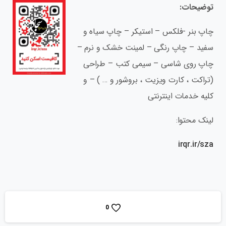
توضیحات:
چاپ بنر -فلکس – استیکر – چاپ سیاه و
سفید – چاپ رنگی – لمینت خشک و نرم –
چاپ روی شاسی – سیمی کتب – طراحی
(تراکت ، کارت ویزیت ، بروشور و … ) – و
کلیه خدمات اینترنتی
لینک محتوا:
irqr.ir/sza
0