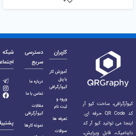
0
کاربران
دسترسی
شبکه 
سریع
اجتماع
آموزش کار
با پنل
درباره ما
کیوآرگرافی
تماس با ما
ورود و
کیوآرگرافی، ساخت کیو آر
مقالات
ثبت نام
کد QR Code حرفه ای.
کیوآرگرافی
تعرفه ها
پشتیبا
اینجا می توانید کیو آر کد
نمونه کارها
سوالات
داینامیک، قابل ویرایش،