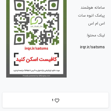
سامانه هوشمند
پیامک انبوه سات
اس ام اس
لینک محتوا:
irqr.ir/satsms
1