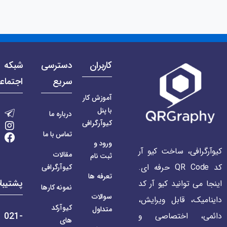
کاربران
دسترسی
شبکه 
سریع
اجتماع
آموزش کار
با پنل
درباره ما
کیوآرگرافی
تماس با ما
ورود و
کیوآرگرافی، ساخت کیو آر
مقالات
ثبت نام
کد QR Code حرفه ای.
کیوآرگرافی
تعرفه ها
پشتیبا
اینجا می توانید کیو آر کد
نمونه کارها
سوالات
داینامیک، قابل ویرایش،
کیوآرکد
متداول
021-
دائمی، اختصاصی و
های