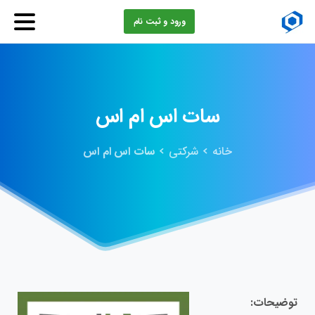
ورود و ثبت نام
سات
اس
ام
اس
خانه
شرکتی
سات اس ام اس
توضیحات: