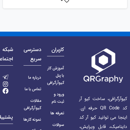
کاربران
دسترسی
شبکه 
سریع
اجتماع
آموزش کار
با پنل
درباره ما
کیوآرگرافی
تماس با ما
ورود و
کیوآرگرافی، ساخت کیو آر
مقالات
ثبت نام
کد QR Code حرفه ای.
کیوآرگرافی
تعرفه ها
پشتیبا
اینجا می توانید کیو آر کد
نمونه کارها
سوالات
داینامیک، قابل ویرایش،