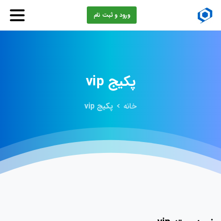
ورود و ثبت نام
پکیج
vip
خانه
پکیج vip