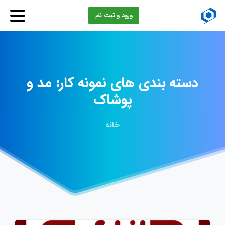
ورود و ثبت نام
دسته
بندی
های
نمونه
کار:
مد
و
پوشاک
خانه