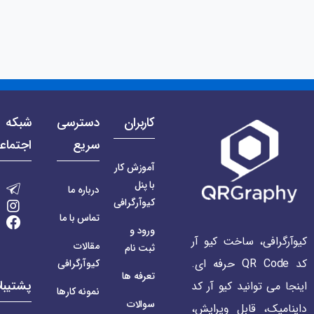
کاربران
دسترسی
شبکه 
سریع
اجتماع
آموزش کار
با پنل
درباره ما
کیوآرگرافی
تماس با ما
ورود و
کیوآرگرافی، ساخت کیو آر
مقالات
ثبت نام
کد QR Code حرفه ای.
کیوآرگرافی
تعرفه ها
پشتیبا
اینجا می توانید کیو آر کد
نمونه کارها
سوالات
داینامیک، قابل ویرایش،