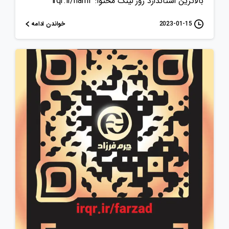
بالاترین استاندارد روز لینک محتوا: irqr.ir/hami
خواندن ادامه
2023-01-15