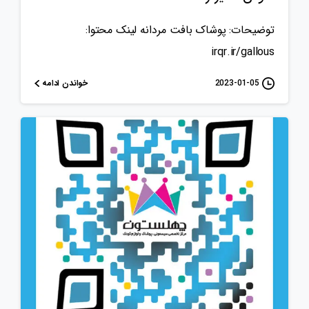
توضیحات: پوشاک بافت مردانه لینک محتوا:
irqr.ir/gallous
خواندن ادامه
2023-01-05