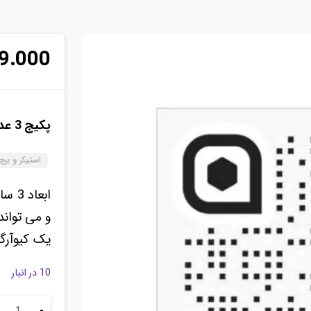
9.000
پکیج 3 عددی استیکر شیشه ای(شفاف) صوتی کیوآرگرافی
استیکر و ب
ابعاد 3 سانتی متر در 3 سانتی متر –
و می تواند
یک کیوآرگ
10 در انبار
-