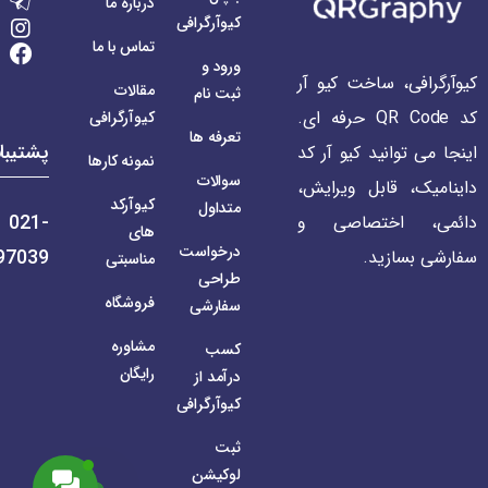
درباره ما
کیوآرگرافی
تماس با ما
ورود و
کیوآرگرافی، ساخت کیو آر
مقالات
ثبت نام
کد QR Code حرفه ای.
کیوآرگرافی
تعرفه ها
پشتیبا
اینجا می توانید کیو آر کد
نمونه کارها
سوالات
داینامیک، قابل ویرایش،
کیوآرکد
متداول
021-
دائمی، اختصاصی و
های
درخواست
97039
سفارشی بسازید.
مناسبتی
طراحی
فروشگاه
سفارشی
مشاوره
کسب
رایگان
درآمد از
کیوآرگرافی
ثبت
لوکیشن