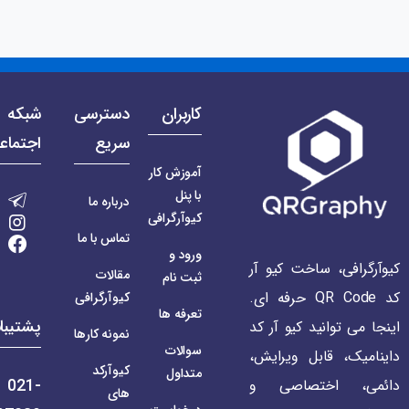
کاربران
دسترسی
شبکه 
سریع
اجتماع
آموزش کار
با پنل
درباره ما
کیوآرگرافی
تماس با ما
ورود و
کیوآرگرافی، ساخت کیو آر
مقالات
ثبت نام
کد QR Code حرفه ای.
کیوآرگرافی
تعرفه ها
پشتیبا
اینجا می توانید کیو آر کد
نمونه کارها
سوالات
داینامیک، قابل ویرایش،
کیوآرکد
متداول
021-
دائمی، اختصاصی و
های