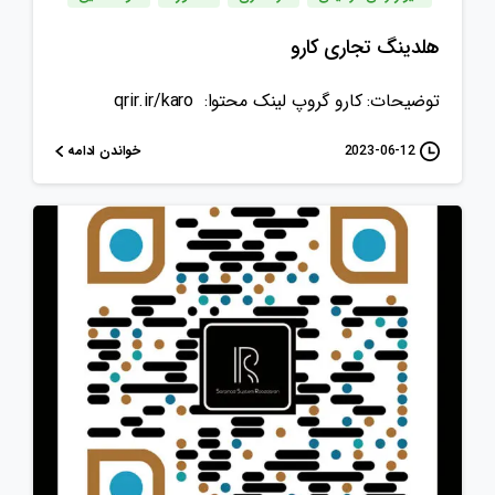
هلدینگ تجاری کارو
توضیحات: کارو گروپ لینک محتوا: qrir.ir/karo
خواندن ادامه
2023-06-12