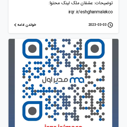
توضیحات: عشقان‌ ملک لینک محتوا:
irqr.ir/eshghanmalekco
خواندن ادامه
2023-03-03