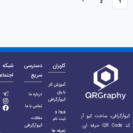
2
1
کاربران
دسترسی
شبکه 
سریع
اجتماع
آموزش کار
با پنل
درباره ما
کیوآرگرافی
تماس با ما
ورود و
کیوآرگرافی، ساخت کیو آر
مقالات
ثبت نام
کد QR Code حرفه ای.
کیوآرگرافی
تعرفه ها