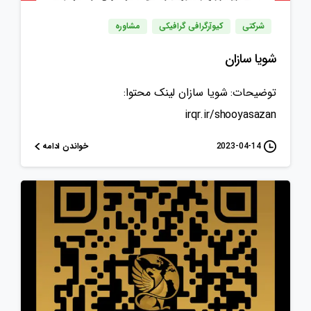
شرکتی
کیوآرگرافی گرافیکی
مشاوره
شویا سازان
توضیحات: شویا سازان لینک محتوا:
irqr.ir/shooyasazan
خواندن ادامه
2023-04-14