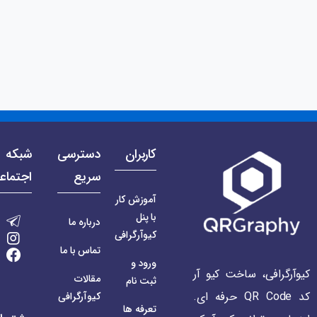
کاربران
دسترسی
شبکه 
سریع
اجتماع
آموزش کار
با پنل
درباره ما
کیوآرگرافی
تماس با ما
ورود و
کیوآرگرافی، ساخت کیو آر
مقالات
ثبت نام
کد QR Code حرفه ای.
کیوآرگرافی
تعرفه ها